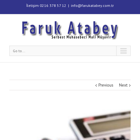
İletişim 0216 378 57 12
|
info@farukatabey.com.tr
Go to...
Previous
Next