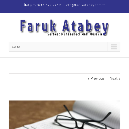
İletişim 0216 378 57 12
|
info@farukatabey.com.tr
Go to...
Previous
Next