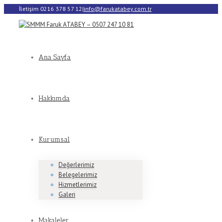
İletişim 0216 378 57 12
|
info@farukatabey.com.tr
Ana Sayfa
Hakkımda
Kurumsal
Değerlerimiz
Belegelerimiz
Hizmetlerimiz
Galeri
Makaleler