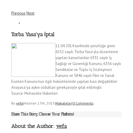
Previous
Next
Torba Yasa'ya İptal
11.04.2014 tarihinde yürürlüğe giren
6552 sayılı Torba Yasa’yla düzenleme
yapılan kanunlardan 6331 sayılı İş
Sağlığı ve Güvenliği Kanunu, 6356 sayılı
Sendikalar ve Toplu İş Sözleşmesi
Kanunu ve 5846 sayılı Fikir ve Sanat
Eserleri Kanunu’nun ilgili hükümlerinde yapılan bazı değişiklikler
Anayasa’ya aykırı oldukları gerekçesiyle iptal edilmiştir.
Source: Muhasebe Haberleri
By
vefa
|
Haziran 17th, 2015
|
Makaleler
|
0 Comments
Share This Story, Choose Your Platform!
About the Author:
vefa