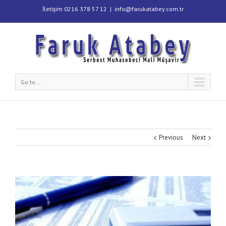
İletişim 0216 378 57 12
|
info@farukatabey.com.tr
Go to...
Previous
Next