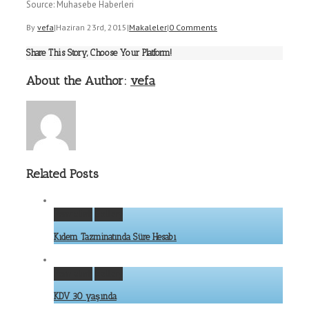
Source: Muhasebe Haberleri
By
vefa
|
Haziran 23rd, 2015
|
Makaleler
|
0 Comments
Share This Story, Choose Your Platform!
About the Author:
vefa
Related Posts
Permalink
Gallery
Kıdem Tazminatında Süre Hesabı
Permalink
Gallery
KDV 30 yaşında