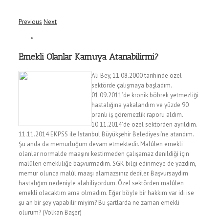
Previous
Next
Emekli Olanlar Kamuya Atanabilirmi?
Ali Bey, 11.08.2000 tarihinde özel
sektörde çalışmaya başladım.
01.09.2011’de kronik böbrek yetmezliği
hastalığına yakalandım ve yüzde 90
oranlı iş göremezlik raporu aldım.
10.11.2014’de özel sektörden ayrıldım.
11.11.2014 EKPSS ile İstanbul Büyükşehir Belediyesi’ne atandım.
Şu anda da memurluğum devam etmektedir. Malûlen emekli
olanlar normalde maaşını kestirmeden çalışamaz denildiği için
malûlen emekliliğe başvurmadım. SGK bilgi edinmeye de yazdım,
memur olunca malûl maaşı alamazsınız dediler. Başvursaydım
hastalığım nedeniyle alabiliyordum. Özel sektörden malûlen
emekli olacaktım ama olmadım. Eğer böyle bir hakkım var idi ise
şu an bir şey yapabilir miyim? Bu şartlarda ne zaman emekli
olurum? (Volkan Başer)