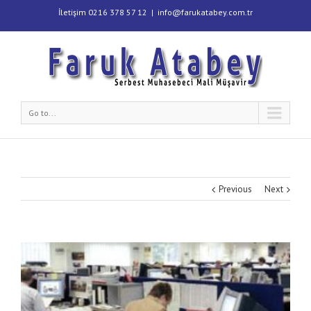
İletişim 0216 378 57 12
|
info@farukatabey.com.tr
Go to...
Previous
Next