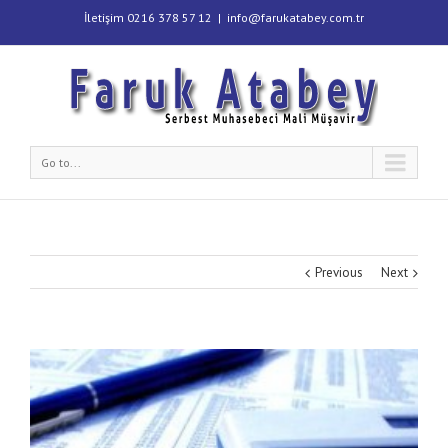
İletişim 0216 378 57 12
|
info@farukatabey.com.tr
Go to...
Previous
Next