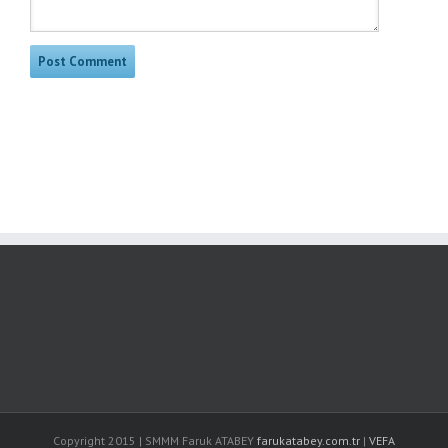
Copyright 2015 | SMMM Faruk ATABEY
farukatabey.com.tr
|
VEFA