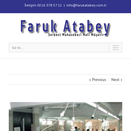
İletişim 0216 378 57 12
|
info@farukatabey.com.tr
Go to...
Previous
Next