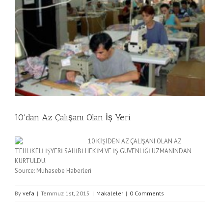
10'dan Az Çalışanı Olan İş Yeri
10 KİŞİDEN AZ ÇALIŞANI OLAN AZ
TEHLİKELİ İŞYERİ SAHİBİ HEKİM VE İŞ GÜVENLİĞİ UZMANINDAN
KURTULDU.
Source: Muhasebe Haberleri
By
vefa
|
Temmuz 1st, 2015
|
Makaleler
|
0 Comments